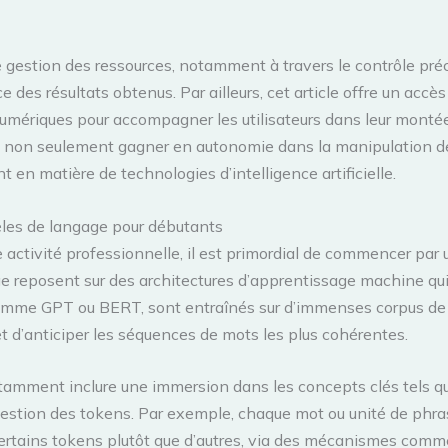
e gestion des ressources, notamment à travers le contrôle préc
ce des résultats obtenus. Par ailleurs, cet article offre un acc
 numériques pour accompagner les utilisateurs dans leur mont
ut non seulement gagner en autonomie dans la manipulation d
 en matière de technologies d’intelligence artificielle.
es de langage pour débutants
e activité professionnelle, il est primordial de commencer par
reposent sur des architectures d’apprentissage machine qui p
me GPT ou BERT, sont entraînés sur d’immenses corpus de do
t d’anticiper les séquences de mots les plus cohérentes.
otamment inclure une immersion dans les concepts clés tels 
 la gestion des tokens. Par exemple, chaque mot ou unité de ph
certains tokens plutôt que d’autres, via des mécanismes comme