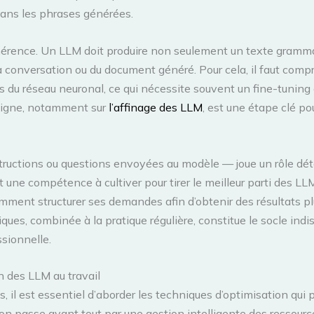
 dans les phrases générées.
ohérence. Un LLM doit produire non seulement un texte gramma
 la conversation ou du document généré. Pour cela, il faut co
s du réseau neuronal, ce qui nécessite souvent un fine-tuning
 ligne, notamment sur
l’affinage des LLM
, est une étape clé p
nstructions ou questions envoyées au modèle — joue un rôle dé
t une compétence à cultiver pour tirer le meilleur parti des 
omment structurer ses demandes afin d’obtenir des résultats pl
s, combinée à la pratique régulière, constitue le socle indi
sionnelle.
on des LLM au travail
 il est essentiel d’aborder les techniques d’optimisation qui
n passe avant tout par une gestion intelligente des ressource