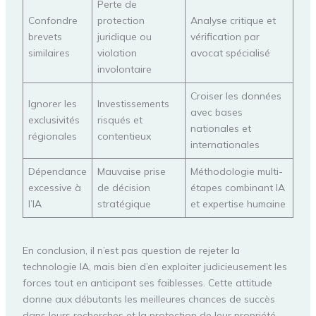
Perte de
Confondre
protection
Analyse critique et
brevets
juridique ou
vérification par
similaires
violation
avocat spécialisé
involontaire
Croiser les données
Ignorer les
Investissements
avec bases
exclusivités
risqués et
nationales et
régionales
contentieux
internationales
Dépendance
Mauvaise prise
Méthodologie multi-
excessive à
de décision
étapes combinant IA
l’IA
stratégique
et expertise humaine
En conclusion, il n’est pas question de rejeter la
technologie IA, mais bien d’en exploiter judicieusement les
forces tout en anticipant ses faiblesses. Cette attitude
donne aux débutants les meilleures chances de succès
dans leurs recherches et la protection de leur propriété