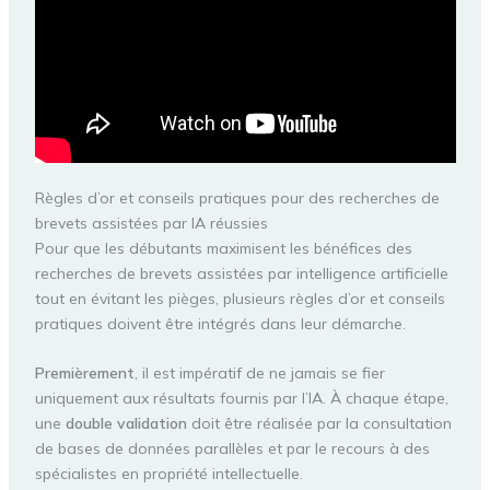
Règles d’or et conseils pratiques pour des recherches de
brevets assistées par IA réussies
Pour que les débutants maximisent les bénéfices des
recherches de brevets assistées par intelligence artificielle
tout en évitant les pièges, plusieurs règles d’or et conseils
pratiques doivent être intégrés dans leur démarche.
Premièrement
, il est impératif de ne jamais se fier
uniquement aux résultats fournis par l’IA. À chaque étape,
une
double validation
doit être réalisée par la consultation
de bases de données parallèles et par le recours à des
spécialistes en propriété intellectuelle.