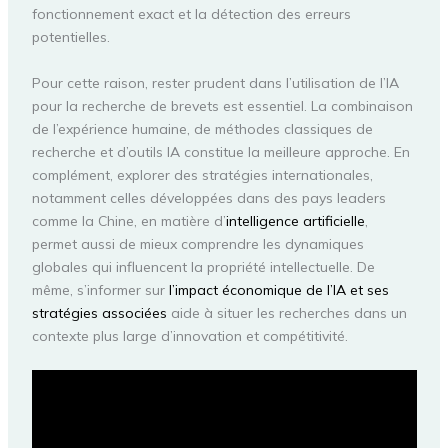
fonctionnement exact et la détection des erreurs
potentielles.
Pour cette raison, rester prudent dans l’utilisation de l’IA
pour la recherche de brevets est essentiel. La combinaison
de l’expérience humaine, de méthodes classiques de
recherche et d’outils IA constitue la meilleure approche. En
complément, explorer des stratégies internationales,
notamment celles développées dans des pays leaders
comme la Chine, en matière d’
intelligence artificielle
,
permet aussi de mieux comprendre les dynamiques
globales qui influencent la propriété intellectuelle. De
même, s’informer sur
l’impact économique de l’IA et ses
stratégies associées
aide à situer les recherches dans un
contexte plus large d’innovation et compétitivité.