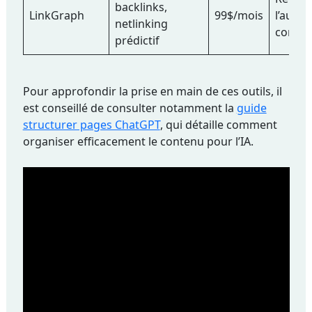
backlinks,
LinkGraph
99$/mois
l’autor
netlinking
conten
prédictif
Pour approfondir la prise en main de ces outils, il
est conseillé de consulter notamment la
guide
structurer pages ChatGPT
, qui détaille comment
organiser efficacement le contenu pour l’IA.