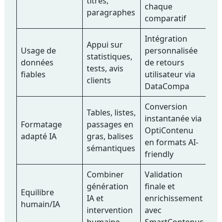
titres,
chaque
paragraphes
comparatif
Intégration
Appui sur
Usage de
personnalisée
statistiques,
données
de retours
tests, avis
fiables
utilisateur via
clients
DataCompa
Conversion
Tables, listes,
instantanée via
Formatage
passages en
OptiContenu
adapté IA
gras, balises
en formats AI-
sémantiques
friendly
Combiner
Validation
génération
finale et
Equilibre
IA et
enrichissement
humain/IA
intervention
avec