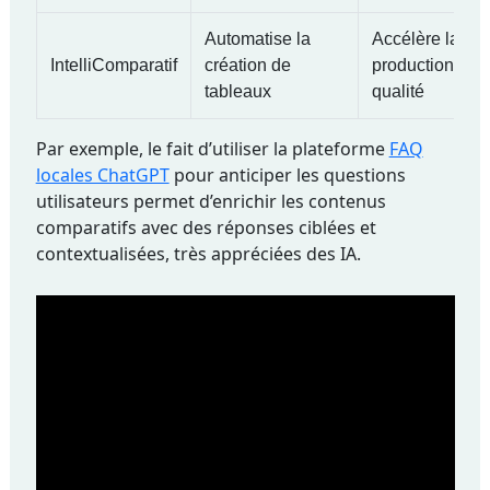
Automatise la
Accélère la
IntelliComparatif
création de
production ave
tableaux
qualité
Tableau comparatif des outils pour optimiser les contenus 
Par exemple, le fait d’utiliser la plateforme
FAQ
Aucun résultat trouvé.
locales ChatGPT
pour anticiper les questions
utilisateurs permet d’enrichir les contenus
comparatifs avec des réponses ciblées et
contextualisées, très appréciées des IA.