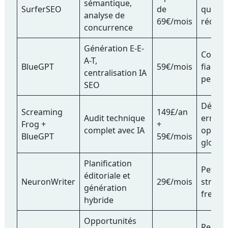
sémantique,
SurferSEO
de
qualité
analyse de
69€/mois
rédact
concurrence
Génération E-E-
Conte
A-T,
BlueGPT
59€/mois
fiable 
centralisation IA
pertin
SEO
Détect
Screaming
149£/an
Audit technique
erreurs
Frog +
+
complet avec IA
optimi
BlueGPT
59€/mois
global
Planification
Petites
éditoriale et
NeuronWriter
29€/mois
structu
génération
freela
hybride
Opportunités
Renfor