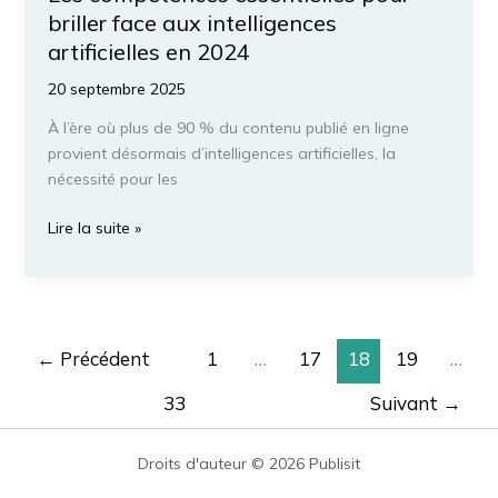
briller face aux intelligences
artificielles en 2024
20 septembre 2025
À l’ère où plus de 90 % du contenu publié en ligne
provient désormais d’intelligences artificielles, la
nécessité pour les
Les
Lire la suite »
compétences
essentielles
pour
briller
face
←
Précédent
1
…
17
18
19
…
aux
33
Suivant
→
intelligences
artificielles
en
Droits d'auteur © 2026 Publisit
2024