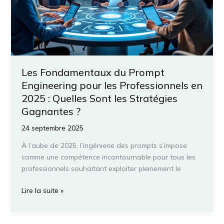
l’IA
dans
Google
Sheets
pour
les
Les Fondamentaux du Prompt
professionnels
Engineering pour les Professionnels en
2025 : Quelles Sont les Stratégies
Gagnantes ?
24 septembre 2025
À l’aube de 2025, l’ingénierie des prompts s’impose
comme une compétence incontournable pour tous les
professionnels souhaitant exploiter pleinement le
Les
Lire la suite »
Fondamentaux
du