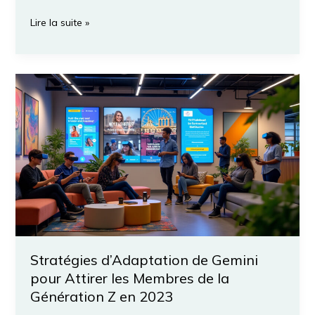
Les
Lire la suite »
avantages
d’adopter
n8n
dès
aujourd’hui
pour
une
automatisation
de
tâches
réussie
Stratégies d’Adaptation de Gemini
pour Attirer les Membres de la
Génération Z en 2023