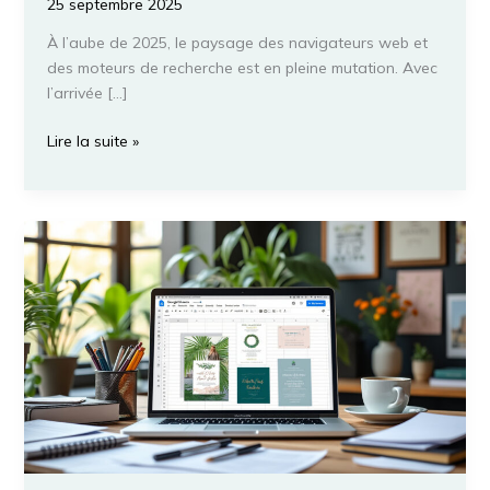
25 septembre 2025
À l’aube de 2025, le paysage des navigateurs web et
des moteurs de recherche est en pleine mutation. Avec
l’arrivée […]
Perplexity
Lire la suite »
est-
il
sur
le
point
de
transformer
l’expérience
utilisateur
de
Google
Chrome
?