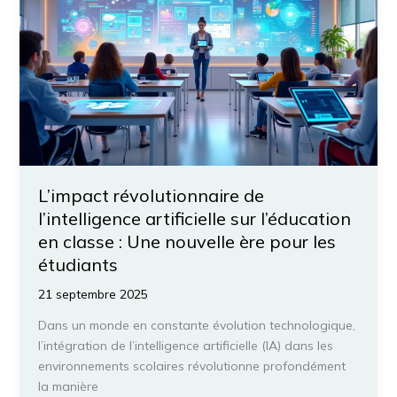
émotionnelles
inoubliables
:
astuces
pour
les
débutants
L’impact révolutionnaire de
l’intelligence artificielle sur l’éducation
en classe : Une nouvelle ère pour les
étudiants
21 septembre 2025
Dans un monde en constante évolution technologique,
l’intégration de l’intelligence artificielle (IA) dans les
environnements scolaires révolutionne profondément
la manière