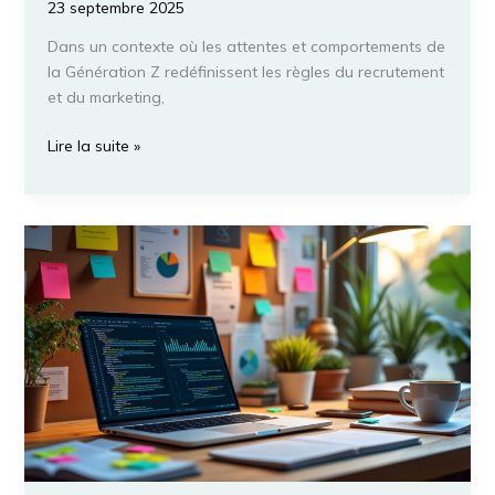
23 septembre 2025
Dans un contexte où les attentes et comportements de
la Génération Z redéfinissent les règles du recrutement
et du marketing,
Stratégies
Lire la suite »
d’Adaptation
de
Gemini
pour
Attirer
les
Membres
de
la
Génération
Z
en
2023