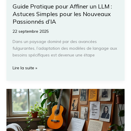
Guide Pratique pour Affiner un LLM :
Astuces Simples pour les Nouveaux
Passionnés d’IA
22 septembre 2025
Dans un paysage dominé par des avancées
fulgurantes, l’adaptation des modèles de langage aux
besoins spécifiques est devenue une étape
Guide
Lire la suite »
Pratique
pour
Affiner
un
LLM
:
Astuces
Simples
pour