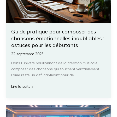
les
Nouveaux
Passionnés
d’IA
Guide pratique pour composer des
chansons émotionnelles inoubliables :
astuces pour les débutants
22 septembre 2025
Dans l’univers bouillonnant de la création musicale,
composer des chansons qui touchent véritablement
l’âme reste un défi captivant pour de
Guide
Lire la suite »
pratique
pour
composer
des
chansons