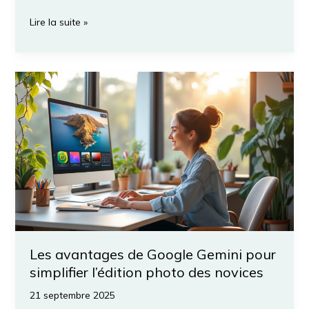
L’impact
Lire la suite »
révolutionnaire
de
l’intelligence
artificielle
sur
l’éducation
en
classe
:
Une
nouvelle
ère
pour
les
Les avantages de Google Gemini pour
étudiants
simplifier l’édition photo des novices
21 septembre 2025