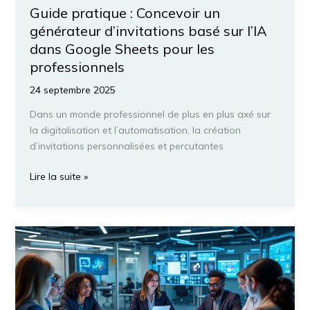
Guide pratique : Concevoir un
générateur d’invitations basé sur l’IA
dans Google Sheets pour les
professionnels
24 septembre 2025
Dans un monde professionnel de plus en plus axé sur
la digitalisation et l’automatisation, la création
d’invitations personnalisées et percutantes
Guide
Lire la suite »
pratique
:
Concevoir
un
générateur
d’invitations
basé
sur