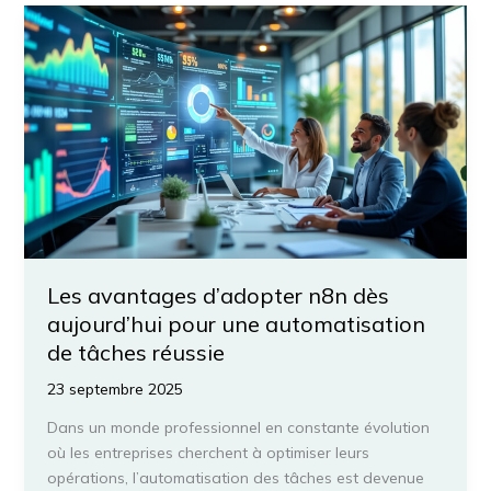
Prompt
Engineering
pour
les
Professionnels
en
2025
:
Quelles
Sont
les
Stratégies
Les avantages d’adopter n8n dès
Gagnantes
aujourd’hui pour une automatisation
?
de tâches réussie
23 septembre 2025
Dans un monde professionnel en constante évolution
où les entreprises cherchent à optimiser leurs
opérations, l’automatisation des tâches est devenue