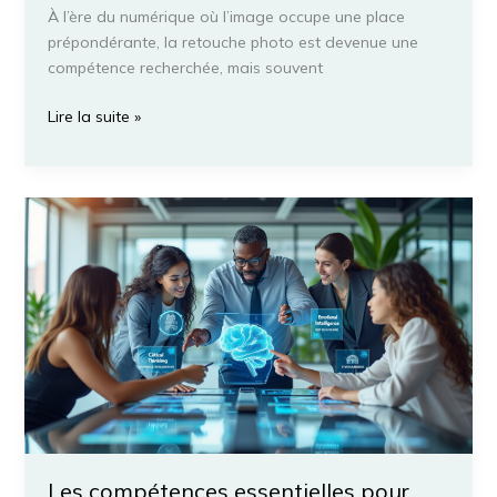
À l’ère du numérique où l’image occupe une place
prépondérante, la retouche photo est devenue une
compétence recherchée, mais souvent
Les
Lire la suite »
avantages
de
Google
Gemini
pour
simplifier
l’édition
photo
des
novices
Les compétences essentielles pour